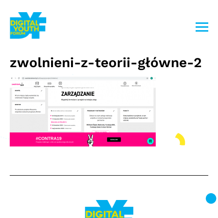
Przejdź
do
treści
zwolnieni-z-teorii-główne-2