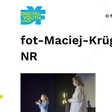
Przejdź
do
treści
O 
fot-Maciej-Kr
NR