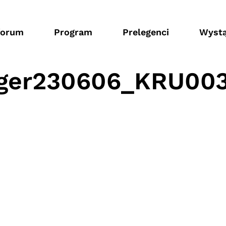
forum
Program
Prelegenci
Wystą
üger230606_KRU00