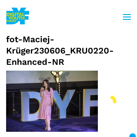
Przejdź
do
treści
fot-Maciej-
Krüger230606_KRU0220-
Enhanced-NR