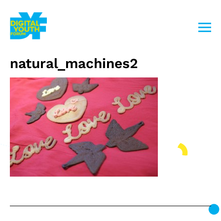
Przejdź
do
treści
natural_machines2