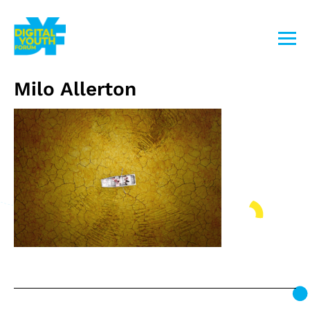
Przejdź
do
treści
Milo Allerton