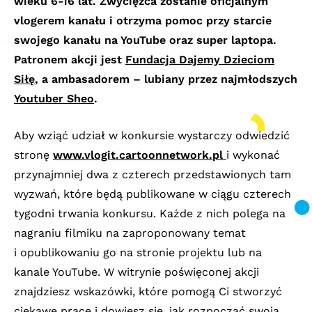
wieku 6-16 lat. Zwycięzca zostanie oficjalnym
vlogerem kanału i otrzyma pomoc przy starcie
swojego kanału na YouTube oraz super laptopa.
Patronem akcji jest
Fundacja Dajemy Dzieciom
Siłę
, a ambasadorem – lubiany przez najmłodszych
Youtuber Sheo
.
Aby wziąć udział w konkursie wystarczy odwiedzić
stronę
www.vlogit.cartoonnetwork.pl
i wykonać
przynajmniej dwa z czterech przedstawionych tam
wyzwań, które będą publikowane w ciągu czterech
tygodni trwania konkursu. Każde z nich polega na
nagraniu filmiku na zaproponowany temat
i opublikowaniu go na stronie projektu lub na
kanale YouTube. W witrynie poświęconej akcji
znajdziesz wskazówki, które pomogą Ci stworzyć
ciekawe prace i dowiesz się, jak rozpocząć swoją