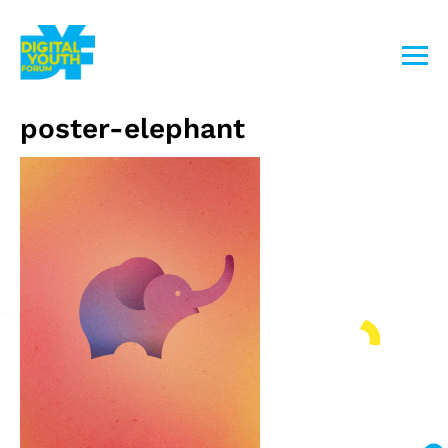
Przejdź
do
treści
poster-elephant