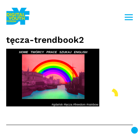
Przejdź
do
treści
tęcza-trendbook2