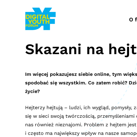
Przejdź
do
treści
O 
Skazani na hejt
Im więcej pokazujesz siebie online, tym więk
spodobać się wszystkim. Co
zatem robić? Dzi
życie?
Hejterzy hejtują – ludzi, ich wygląd, pomysły, 
się w sieci swoją twórczością, przemyśleniam
nas również nieznajomi. Problem z hejtem jes
i często ma największy wpływ na nasze samopo