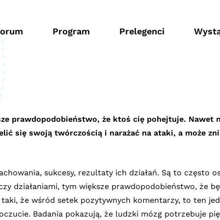
forum
Program
Prelegenci
Wystą
sze prawdopodobieństwo, że ktoś cię pohejtuje. Nawet na
elić się swoją twórczością i narażać na ataki, a może zn
zachowania, sukcesy, rezultaty ich działań. Są to często o
i czy działaniami, tym większe prawdopodobieństwo, że 
t taki, że wśród setek pozytywnych komentarzy, to ten j
czucie. Badania pokazują, że ludzki mózg potrzebuje pi