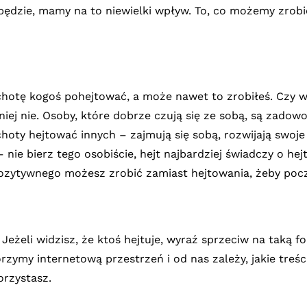
ędzie, mamy na to niewielki wpływ. To, co możemy zrobić
ochotę kogoś pohejtować, a może nawet to zrobiłeś. Czy 
j nie. Osoby, które dobrze czują się ze sobą, są zadowo
choty hejtować innych – zajmują się sobą, rozwijają swoje
– nie bierz tego osobiście, hejt najbardziej świadczy o hejt
pozytywnego możesz zrobić zamiast hejtowania, żeby poczu
. Jeżeli widzisz, że ktoś hejtuje, wyraź sprzeciw na taką
ymy internetową przestrzeń i od nas zależy, jakie treśc
orzystasz.