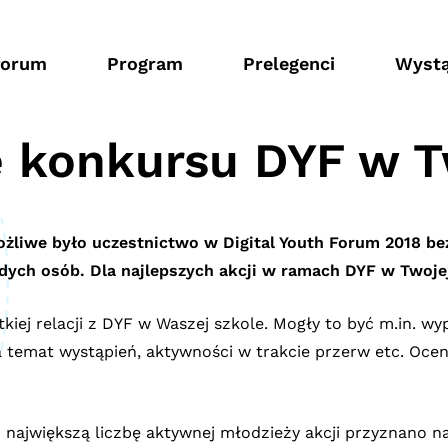
forum
Program
Prelegenci
Wystą
e konkursu DYF w T
ożliwe było uczestnictwo w Digital Youth Forum 2018 bez
ych osób. Dla najlepszych akcji w ramach DYF w Twojej
iej relacji z DYF w Waszej szkole. Mogły to być m.in. wy
a temat wystąpień, aktywności w trakcie przerw etc. Oceni
h największą liczbę aktywnej młodzieży akcji przyznano 