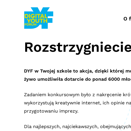
Przejdź
do
treści
O 
Rozstrzygnieci
DYF w Twojej szkole to akcja, dzięki której m
żywo umożliwiła dotarcie do ponad 6000 młod
Zadaniem konkursowym było z nakręcenie krótk
wykorzystują kreatywnie internet, ich opinie n
przygotowaniu imprezy.
Dla najlepszych, najciekawszych, obejmującyc