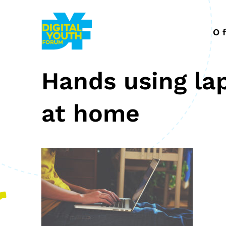
Przejdź
do
treści
O 
Hands using la
at home