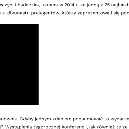
owczyni i badaczka, uznana w 2014 r. za jedną z 25 najba
u z kilkunastu prelegentów, którzy zaprezentowali się p
ianownik. Gdyby jednym zdaniem podsumować to wydarzeni
”. Wystąpienia tegorocznej konferencji, jak również te z