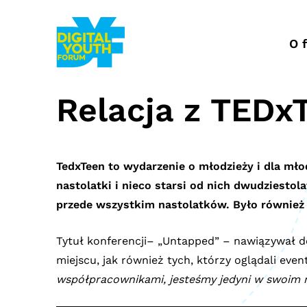
Przejdź
do
treści
O 
Relacja z TEDx
TedxTeen to wydarzenie o młodzieży i dla mł
nastolatki i nieco starsi od nich dwudziestol
przede wszystkim nastolatków. Było również k
Tytuł konferencji– „Untapped” – nawiązywał d
miejscu, jak również tych, którzy oglądali even
współpracownikami, jesteśmy
jedyni w swoim r