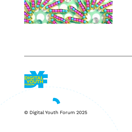
© Digital Youth Forum 2025