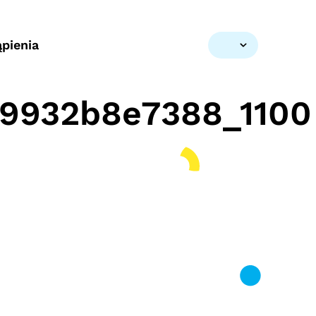
pienia
9932b8e7388_1100