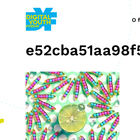
Przejdź
do
treści
O 
e52cba51aa98f