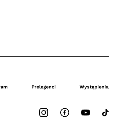
ram
Prelegenci
Wystąpienia