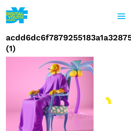
Przejdź
do
treści
acdd6dc6f7879255183a1a3287
(1)