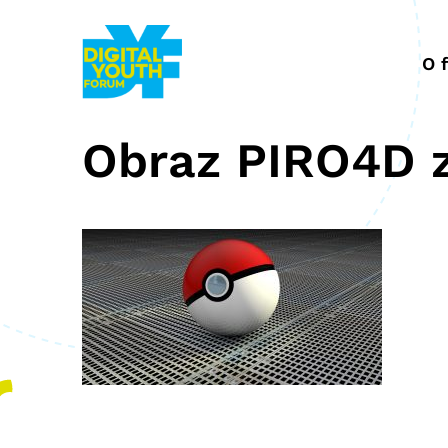
Przejdź
do
treści
O 
Obraz PIRO4D z