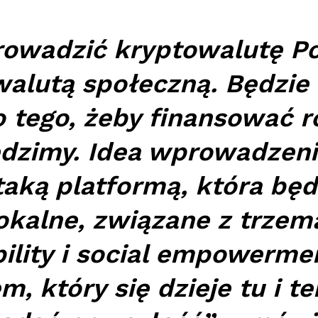
owadzić kryptowalutę Po
walutą społeczną. Będzi
 tego, żeby finansować r
edzimy. Idea wprowadzeni
 taką platformą, która bę
okalne, związane z trzem
ability i social empowerm
 który się dzieje tu i t