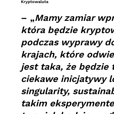
Kryptowaluta
– „
Mamy zamiar wpr
która będzie krypto
podczas wyprawy do
krajach, które odwi
jest taka, że będzie
ciekawe inicjatywy l
singularity, sustain
takim eksperymentem,