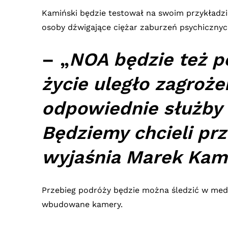
Kamiński będzie testował na swoim przykładzi
osoby dźwigające ciężar zaburzeń psychiczny
– „
NOA będzie też pe
życie uległo zagroż
odpowiednie służby 
Będziemy chcieli pr
wyjaśnia Marek Kami
Przebieg podróży będzie można śledzić w me
wbudowane kamery.