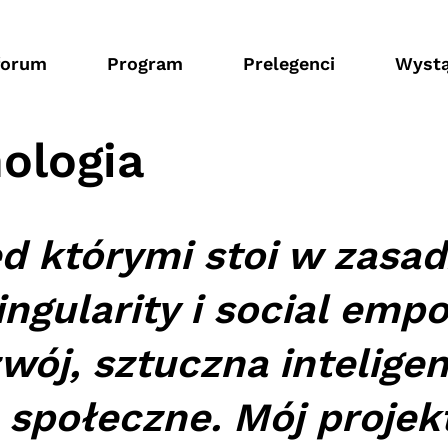
forum
Program
Prelegenci
Wystą
ologia
 którymi stoi w zasad
singularity i social em
ój, sztuczna inteligen
społeczne. Mój projekt