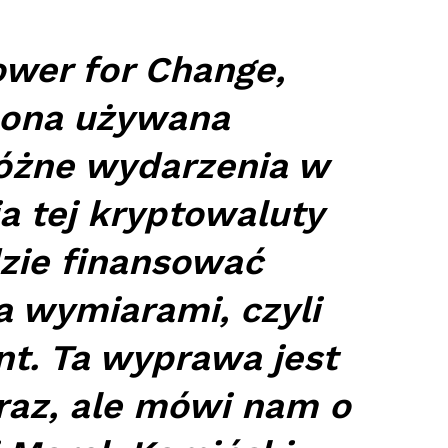
wer for Change,
e ona używana
óżne wydarzenia w
a tej kryptowaluty
dzie finansować
a wymiarami, czyli
ent. Ta wyprawa jest
eraz, ale mówi nam o