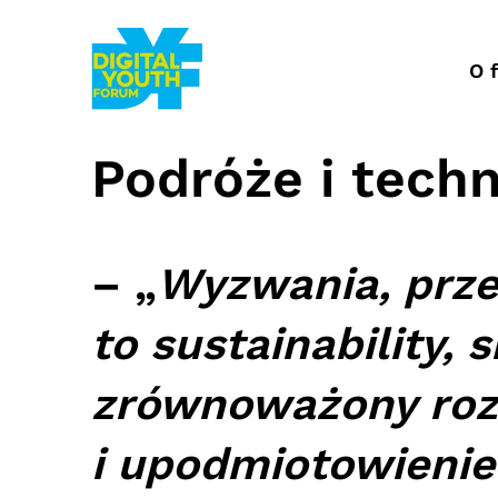
Przejdź
do
treści
O 
Podróże i techn
– „
Wyzwania, przed
to sustainability, 
zrównoważony rozw
i upodmiotowienie 