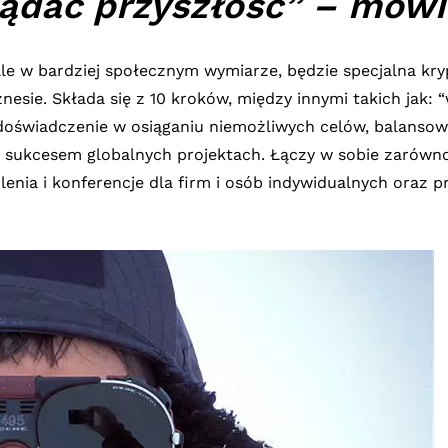
lądać przyszłość” – mówi
le w bardziej społecznym wymiarze, będzie specjalna kry
esie. Składa się z 10 kroków, między innymi takich jak: “wi
 doświadczenie w osiąganiu niemożliwych celów, balanso
 sukcesem globalnych projektach. Łączy w sobie zarówno 
lenia i konferencje dla firm i osób indywidualnych oraz 