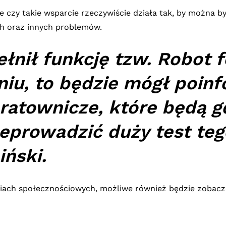
e czy takie wsparcie rzeczywiście działa tak, by można 
ch oraz innych problemów.
łnił funkcję tzw. Robot f
eniu, to będzie mógł poi
ratownicze, które będą gd
zeprowadzić duży test teg
ński.
diach społecznościowych, możliwe również będzie zobac