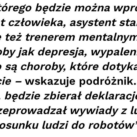
tórego będzie można wpro
t człowieka, asystent sta
ie też trenerem mentaln
roby jak depresja, wypale
 są choroby, które dotyka
ie –
wskazuje podróżnik.
 będzie zbierał deklarac
zeprowadzał wywiady z l
osunku ludzi do robotów”