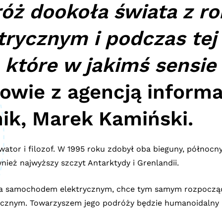
óż dookoła świata z r
rycznym i podczas tej
, które w jakimś sensi
wie z agencją informa
ik, Marek Kamiński.
wator i filozof. W 1995 roku zdobył oba bieguny, północny
eż najwyższy szczyt Antarktydy i Grenlandii.
a samochodem elektrycznym, chce tym samym rozpocząć 
ycznym. Towarzyszem jego podróży będzie humanoidalny 