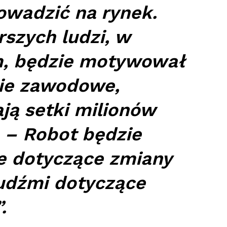
wadzić na rynek.
rszych ludzi, w
ym, będzie motywował
nie zawodowe,
ją setki milionów
– Robot będzie
je dotyczące zmiany
udźmi dotyczące
.