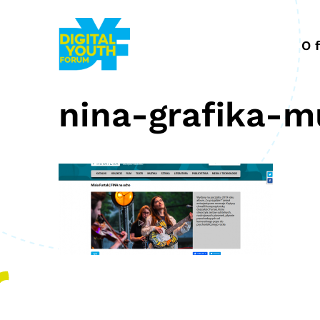
Przejdź
do
treści
O 
nina-grafika-