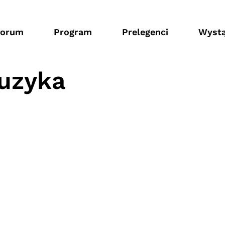
forum
Program
Prelegenci
Wystą
muzyka