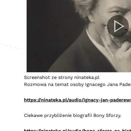
Screenshot ze strony ninateka.pl
Rozmowa na temat osoby Ignacego Jana Pade
https://ninateka.pl/audio/ignacy-jan-padere
Ciekawe przybliżenie biografii Bony Sforzy.
https://ninateka.pl/audio/bona-sforza-na-hi