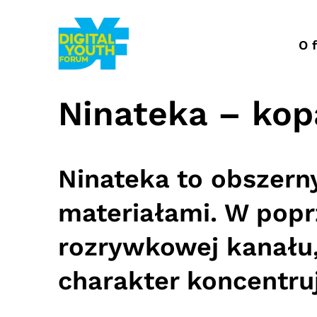
Przejdź
do
treści
O 
Ninateka – kopa
Ninateka to obszern
materiałami. W poprz
rozrywkowej kanału
charakter koncentru