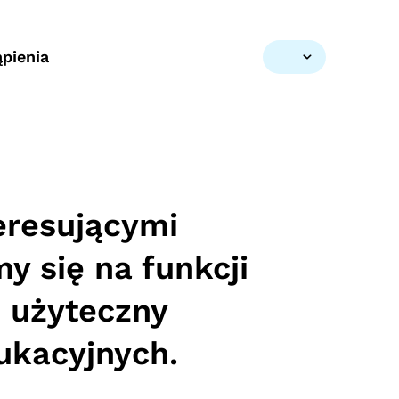
pienia
eresującymi
y się na funkcji
 użyteczny
ukacyjnych.