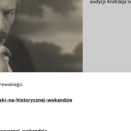
rewskiego.
wski-na-historycznej-wokandzie
storycznej-wokandzie