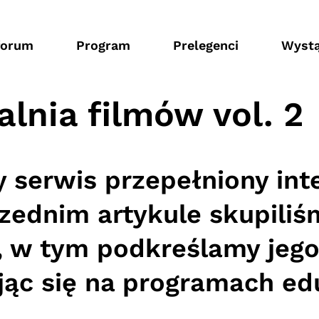
forum
Program
Prelegenci
Wystą
lnia filmów vol. 2
y serwis przepełniony int
ednim artykule skupiliśm
, w tym podkreślamy jego
jąc się na programach ed