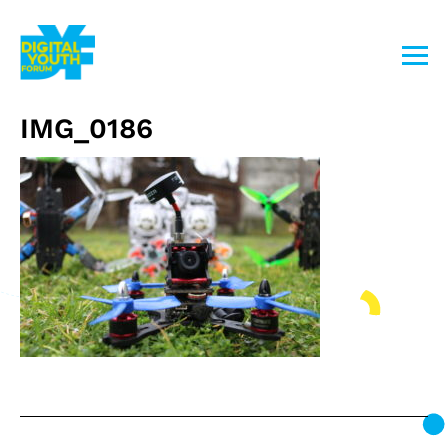
Przejdź
do
treści
IMG_0186