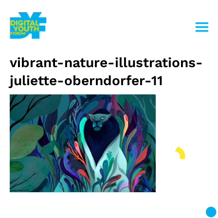
Przejdź
do
treści
vibrant-nature-illustrations-
juliette-oberndorfer-11