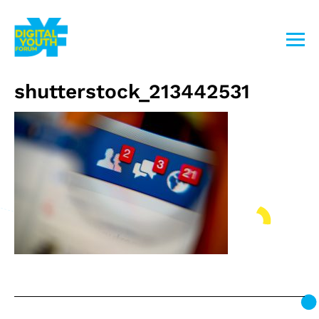
Przejdź
do
treści
shutterstock_213442531