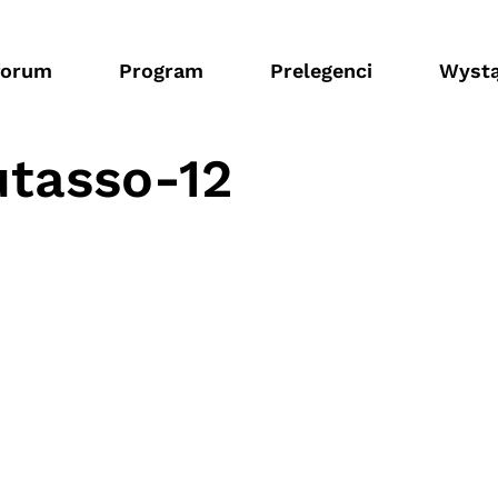
forum
Program
Prelegenci
Wystą
tasso-12