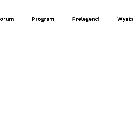
forum
Program
Prelegenci
Wystą
a