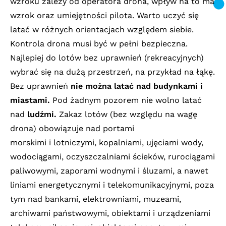
wzroku zależy od operatora drona, wpływ na to ma
wzrok oraz umiejętności pilota. Warto uczyć się
latać w różnych orientacjach względem siebie.
Kontrola drona musi być w pełni bezpieczna.
Najlepiej do lotów bez uprawnień (rekreacyjnych)
wybrać się na dużą przestrzeń, na przykład na łąkę.
Bez uprawnień
nie można latać nad budynkami i
miastami.
Pod żadnym pozorem nie wolno latać
nad
ludźmi.
Zakaz lotów (bez względu na wagę
drona) obowiązuje nad portami
morskimi i lotniczymi, kopalniami, ujęciami wody,
wodociągami, oczyszczalniami ścieków, rurociągami
paliwowymi, zaporami wodnymi i śluzami, a nawet
liniami energetycznymi i telekomunikacyjnymi, poza
tym nad bankami, elektrowniami, muzeami,
archiwami państwowymi, obiektami i urządzeniami