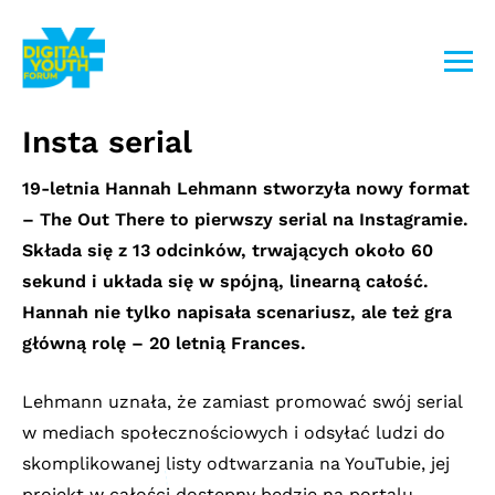
Przejdź
do
treści
Insta serial
19-letnia Hannah Lehmann stworzyła nowy format
– The Out There to pierwszy serial na Instagramie.
Składa się z 13 odcinków, trwających około 60
sekund i układa się w spójną, linearną całość.
Hannah nie tylko napisała scenariusz, ale też gra
główną rolę – 20 letnią Frances.
Lehmann uznała, że zamiast promować swój serial
w mediach społecznościowych i odsyłać ludzi do
skomplikowanej listy odtwarzania na YouTubie, jej
projekt w całości dostępny będzie na portalu