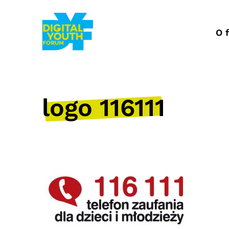
Przejdź
do
treści
O 
logo 116111