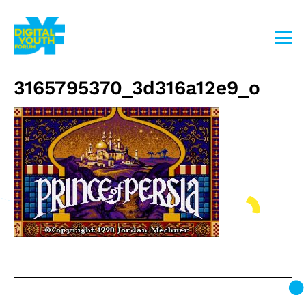
Przejdź
do
treści
3165795370_3d316a12e9_o