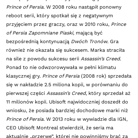
Prince of Persia
. W 2008 roku nastąpił ponowny
reboot serii, który spotkał się z negatywnym
przyjęciem przez graczy, oraz w 2010 roku,
Prince
of Persia Zapomniane Piaski
, mającą być
bezpośrednią kontynuacją
Dwóch Tronów
. Gra
również nie okazała się sukcesem. Marka straciła
na sile z powodu sukcesu serii
Assassin’s Creed
.
Ponad to nie odwzorowywała w pełni klimatu
klasycznej gry.
Prince of Persia
(2008 rok) sprzedała
się w nakładzie 2.5 miliona kopii, w porównaniu do
pierwszej części
Assassin’s Creed
, który sprzedał aż
11 milionów kopii. Ubisoft najwidoczniej doszedł do
wniosku, że posiada bardziej dochodowe marki niż
Prince of Persia
. W 2013 roku w wywiadzie dla IGN,
CEO Ubisoft Montreal stwierdził, że seria ma
aktualnie „przerwę”, której nie powinniśmy brać za