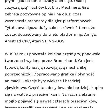
płynne jak na tamte czasy animacje. Osobą
„użyczającą” ruchów był brat Mechnera. Gra
zebrała pozytywne opinie i na długi czas
wyznaczyła standardy dla gier platformowych.
Tytuł zawdzięcza duży sukces również temu, że
został dopasowany do wielu platform np. Amiga,
Amstrad CPC, Atari ST, MS-DOS.
W 1993 roku powstała kolejna część gry, ponownie
tworzona i wydana przez Broderbund. Gra jest
typową kontynuacją rozwijającą mechanikę
poprzedniczki. Dopracowano grafikę i płynność
animacji. Lokacje były większe i bardziej
zjawiskowe. Część ta zdecydowanie bardziej skupiła
się na walce z przeciwnikami. Na raz, na ekranie,
mogło pojawić się nawet czterech przeciwników,
którzy potrafili nas otoczyć. W pierwszej części