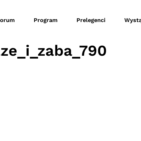
forum
Program
Prelegenci
Wystą
aze_i_zaba_790