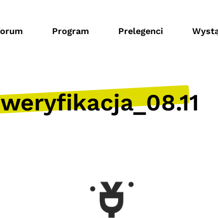
forum
Program
Prelegenci
Wystą
eryfikacja_08.11