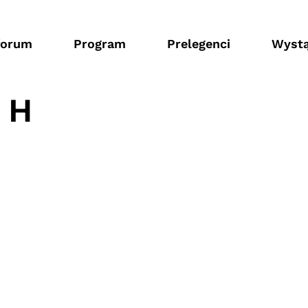
forum
Program
Prelegenci
Wystą
 H