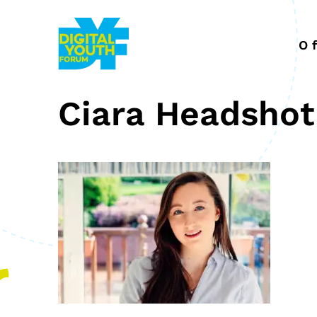
Przejdź
do
treści
O 
Ciara Headshot