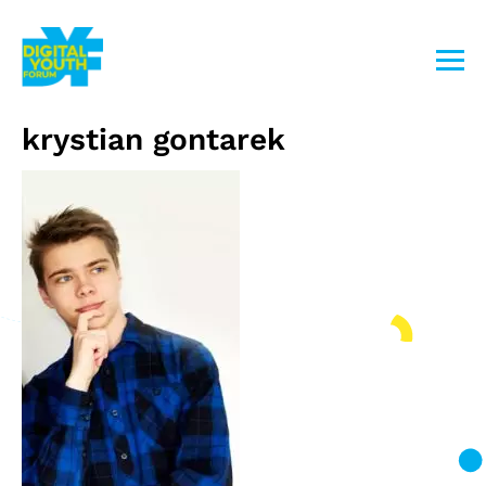
Przejdź
do
treści
krystian gontarek